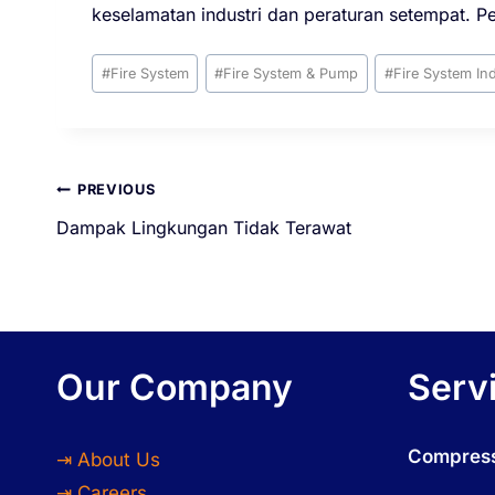
keselamatan industri dan peraturan setempat. Pe
#
Fire System
#
Fire System & Pump
#
Fire System In
PREVIOUS
Dampak Lingkungan Tidak Terawat
Our Company
Serv
Compress
⇥ About Us
⇥ Careers