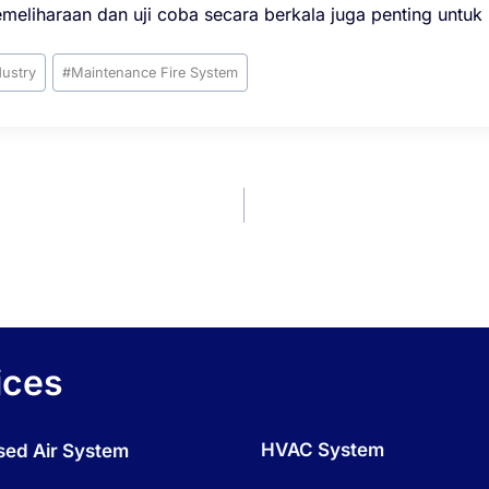
meliharaan dan uji coba secara berkala juga penting untuk 
dustry
#
Maintenance Fire System
ices
HVAC System
ed Air System