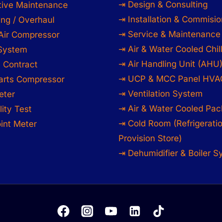
⇥ Design & Consulting
tive Maintenance
⇥ Installation & Commisio
ng / Overhaul
⇥ Service & Maintenance
Air Compressor
⇥ Air & Water Cooled Chil
 System
⇥ Air Handling Unit (AHU
 Contract
⇥ UCP & MCC Panel HVA
arts Compressor
⇥ Ventilation System
eter
⇥ Air & Water Cooled Pac
lity Test
⇥ Cold Room (Refrigerati
int Meter
Provision Store)
⇥ Dehumidifier & Boiler 