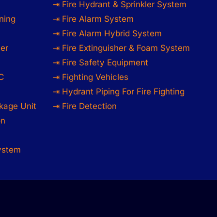
⇥ Fire Hydrant & Sprinkler System
ning
⇥ Fire Alarm System
⇥ Fire Alarm Hybrid System
ler
⇥ Fire Extinguisher & Foam System
)
⇥ Fire Safety Equipment
C
⇥ Fighting Vehicles
⇥ Hydrant Piping For Fire Fighting
kage Unit
⇥ Fire Detection
on
System