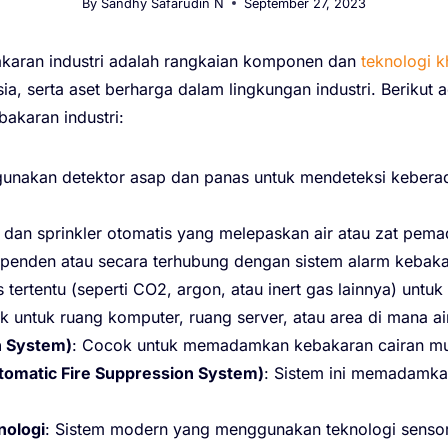
By
Sandhy Safarudin N
September 27, 2023
akaran industri adalah rangkaian komponen dan
teknologi 
sia, serta aset berharga dalam lingkungan industri. Berik
karan industri:
unakan detektor asap dan panas untuk mendeteksi keberad
pipa dan sprinkler otomatis yang melepaskan air atau zat p
dependen atau secara terhubung dengan sistem alarm kebaka
 tertentu (seperti CO2, argon, atau inert gas lainnya) u
ocok untuk ruang komputer, ruang server, atau area di man
 System)
: Cocok untuk memadamkan kebakaran cairan mud
omatic Fire Suppression System)
: Sistem ini memadamka
nologi
: Sistem modern yang menggunakan teknologi sensor c