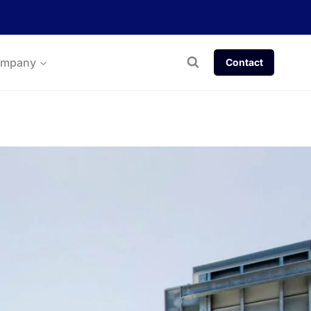
mpany
Contact