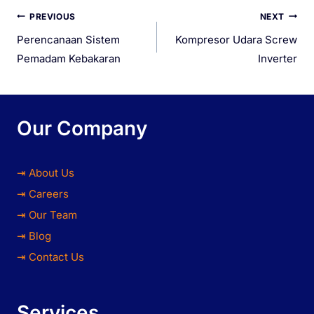
PREVIOUS
NEXT
Perencanaan Sistem
Kompresor Udara Screw
Pemadam Kebakaran
Inverter
Our Company
⇥ About Us
⇥ Careers
⇥ Our Team
⇥ Blog
⇥ Contact Us
Services